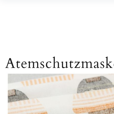
Inhalte
überspringen
Atemschutzmask