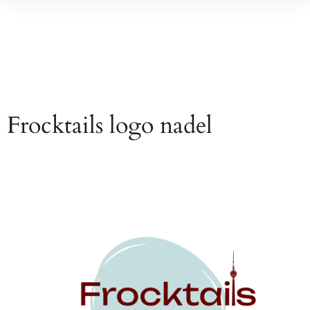
Inhalte
überspringen
Frocktails logo nadel
Beitragsnavigation