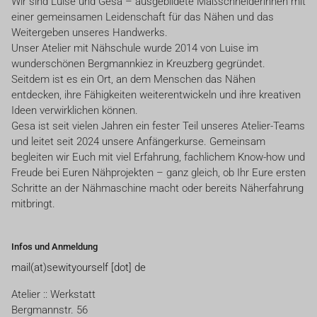
Wir sind Luise und Gesa – ausgebildete Maßschneiderinnen mit
einer gemeinsamen Leidenschaft für das Nähen und das
Weitergeben unseres Handwerks.
Unser Atelier mit Nähschule wurde 2014 von Luise im
wunderschönen Bergmannkiez in Kreuzberg gegründet.
Seitdem ist es ein Ort, an dem Menschen das Nähen
entdecken, ihre Fähigkeiten weiterentwickeln und ihre kreativen
Ideen verwirklichen können.
Gesa ist seit vielen Jahren ein fester Teil unseres Atelier-Teams
und leitet seit 2024 unsere Anfängerkurse. Gemeinsam
begleiten wir Euch mit viel Erfahrung, fachlichem Know-how und
Freude bei Euren Nähprojekten – ganz gleich, ob Ihr Eure ersten
Schritte an der Nähmaschine macht oder bereits Näherfahrung
mitbringt.
Infos und Anmeldung
mail(at)sewityourself [dot] de
Atelier :: Werkstatt
Bergmannstr. 56