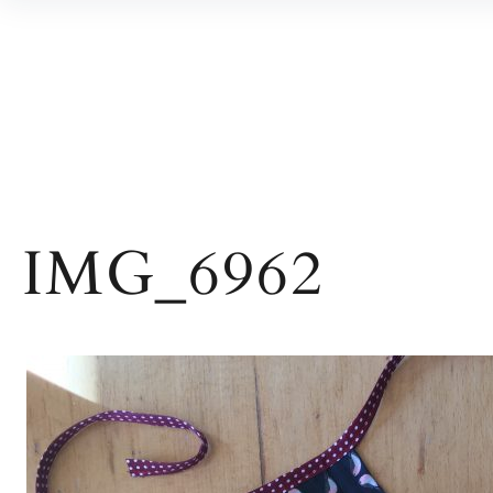
Inhalte
überspringen
IMG_6962
Beitragsnavigation