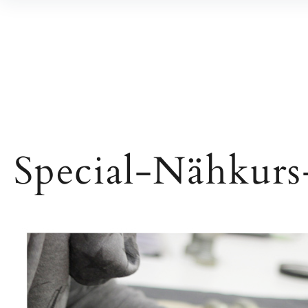
Inhalte
überspringen
Special-Nähkurs
Beitragsnavigation