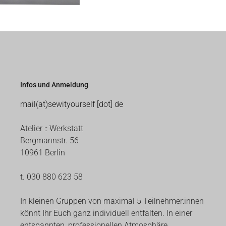
Infos und Anmeldung
mail(at)sewityourself [dot] de
Atelier :: Werkstatt
Bergmannstr. 56
10961 Berlin
t. 030 880 623 58
In kleinen Gruppen von maximal 5 Teilnehmer:innen
könnt Ihr Euch ganz individuell entfalten. In einer
entspannten, professionellen Atmosphäre.